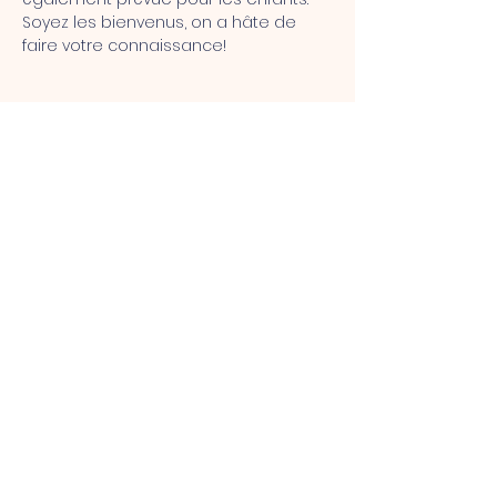
Soyez les bienvenus, on a hâte de 
faire votre connaissance!
Retourner au Calendrier
Vallée du Richelieu, QC |
info@eglisedeuxrives.com
| Tel :
514-742-3656
©2023 Église des Deux Rives