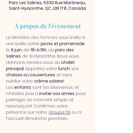
Parc Les Salines, 5330 Rue Martineau,
Saint-Hyacinthe, QC J2R 1T8, Canada
À propos de l'évènement
Le 
Ministère des Femmes
 vous invite à 
une belle sortie 
picnic et promenade
, 
le 
6 juin
, de 
11h à 15h
, au 
parc des 
Salines
 de St‑Hyacinthe. Nous vous 
donnons rendez‑vous au 
chalet 
principal
. Apportez votre 
lunch
, vos 
chaises ou couvertures
 et sans 
oublier votre 
crème solaire!
Les 
enfants
 sont les bienvenus, et 
n’hésitez pas à 
inviter vos amies
 pour 
partager ce moment simple et 
ressourçant. Confirmez votre 
présence sur notre 
groupe FB
 ou à 
l'accueil dimanche prochain.