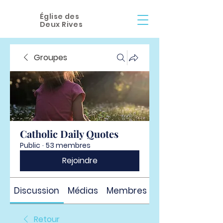
Église des
Deux Rives
Groupes
Catholic Daily Quotes
Public
·
53 membres
Rejoindre
Discussion
Médias
Membres
À propos
Retour