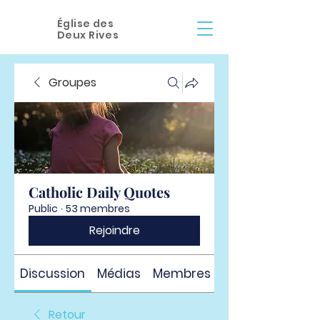
Église des
Deux Rives
Groupes
Catholic Daily Quotes
Public
·
53 membres
Rejoindre
Discussion
Médias
Membres
À propos
Retour