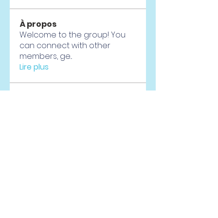
À propos
Welcome to the group! You
can connect with other
members, ge
...
Lire plus
membres
Mark Goetze
S'abonner
Lisle65139
S'abonner
Lisle65139
mobeen.exitbase
S'abonner
mobeen.exitbase
Jeremiah Morris
S'abonner
cotin48894
S'abonner
cotin48894
Voir tous les membres (53)