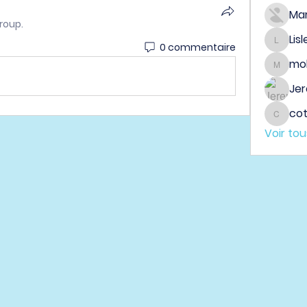
Ma
roup.
Lis
0 commentaire
Lisle65
mo
mobeen
Jer
co
cotin
Voir to