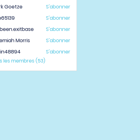
rk Goetze
S'abonner
le65139
S'abonner
139
been.exitbase
S'abonner
.exitbase
emiah Morris
S'abonner
tin48894
S'abonner
48894
us les membres (53)