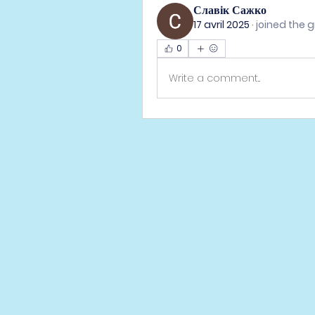
Славік Сажко
17 avril 2025
·
joined the g
0
Write a comment...