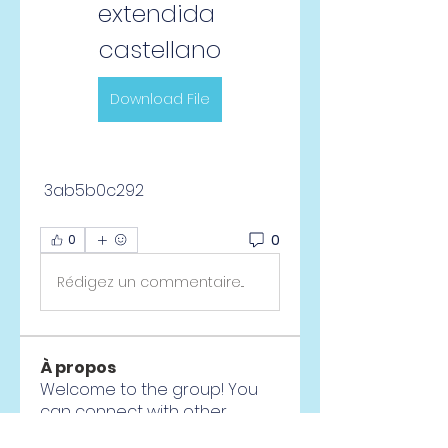
extendida 
castellano
Download File
 3ab5b0c292
0
0
Rédigez un commentaire...
À propos
Welcome to the group! You
can connect with other
members, ge
...