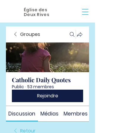
Église des
Deux Rives
Groupes
Catholic Daily Quotes
Public
·
53 membres
Rejoindre
Discussion
Médias
Membres
À propos
Retour