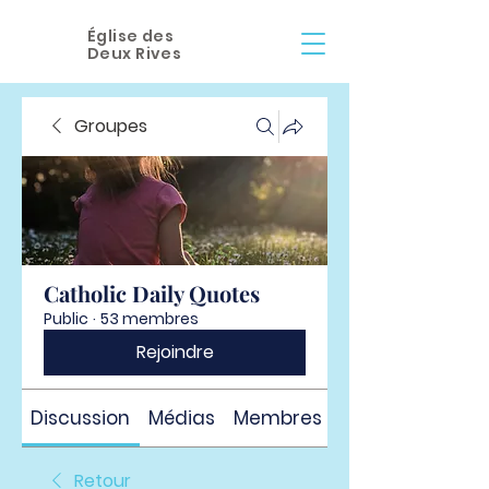
Église des
Deux Rives
Groupes
Catholic Daily Quotes
Public
·
53 membres
Rejoindre
Discussion
Médias
Membres
À propos
Retour