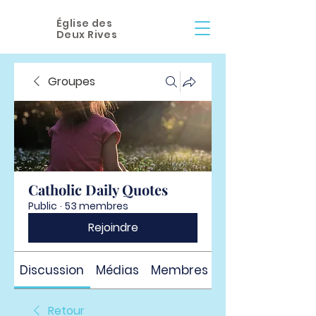
Église des
Deux Rives
Groupes
Catholic Daily Quotes
Public
·
53 membres
Rejoindre
Discussion
Médias
Membres
À propos
Retour