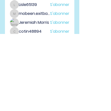
Lisle65139
S'abonner
Lisle65139
mobeen.exitbase
S'abonner
mobeen.exitbase
Jeremiah Morris
S'abonner
cotin48894
S'abonner
cotin48894
Voir tous les membres (53)
Vallée du Richelieu, QC |
info@eglisedeuxrives.com
| Tel :
514-742-3656