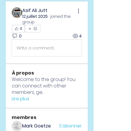
Asif Ali Jutt
12 juillet 2025
·
joined the
group.
0
0
4
Write a comment...
À propos
Welcome to the group! You
can connect with other
members, ge
...
Lire plus
membres
Mark Goetze
S'abonner