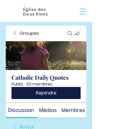
Église des
Deux Rives
Groupes
Catholic Daily Quotes
Public
·
53 membres
Rejoindre
Discussion
Médias
Membres
À propos
Retour