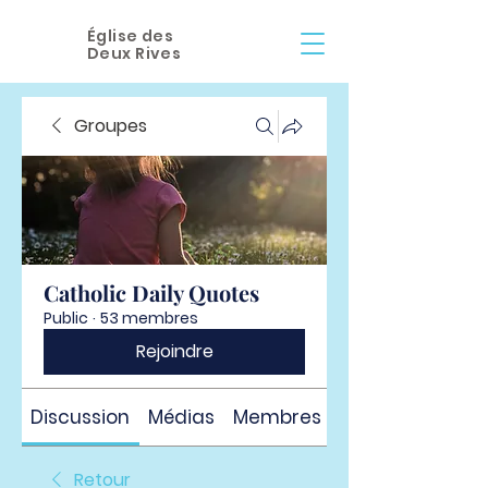
Église des
Deux Rives
Groupes
Catholic Daily Quotes
Public
·
53 membres
Rejoindre
Discussion
Médias
Membres
À propos
Retour