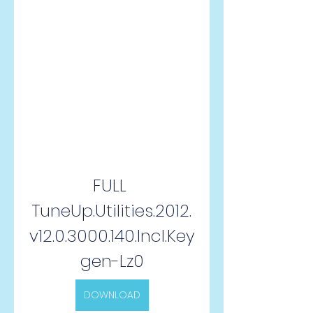
FULL 
TuneUp.Utilities.2012.
v12.0.3000.140.Incl.Key
gen-Lz0
DOWNLOAD