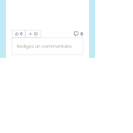
0
0
Rédigez un commentaire...
À propos
Welcome to the group! You
can connect with other
members, ge
...
Lire plus
membres
Mark Goetze
S'abonner