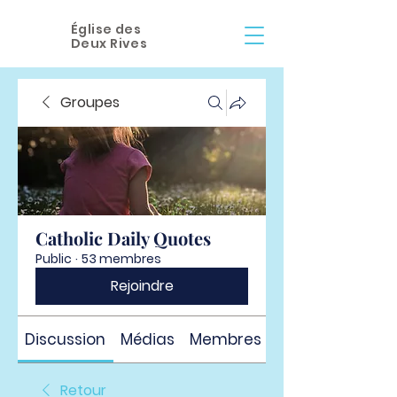
Église des
Deux Rives
Groupes
Catholic Daily Quotes
Public
·
53 membres
Rejoindre
Discussion
Médias
Membres
À propos
Retour