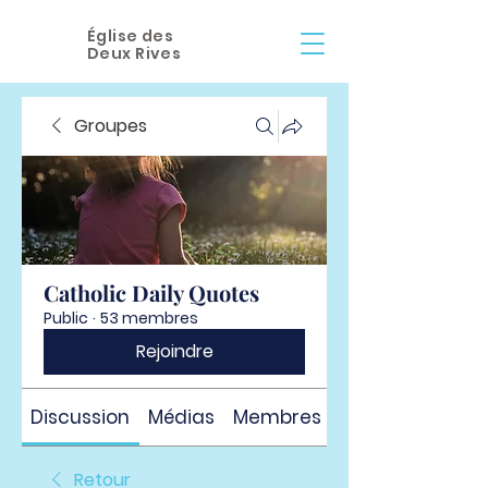
Église des
Deux Rives
Groupes
Catholic Daily Quotes
Public
·
53 membres
Rejoindre
Discussion
Médias
Membres
À propos
Retour