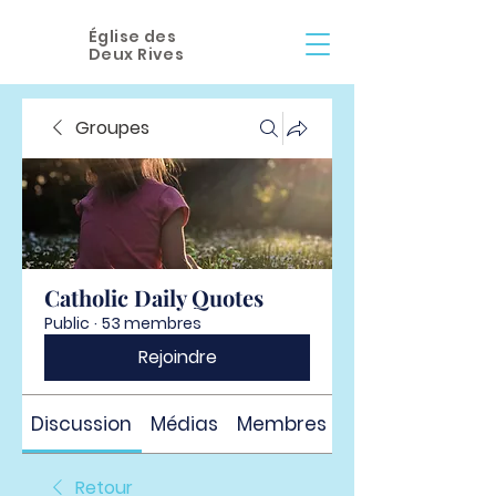
Église des
Deux Rives
Groupes
Catholic Daily Quotes
Public
·
53 membres
Rejoindre
Discussion
Médias
Membres
À propos
Retour