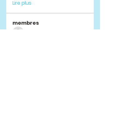
Lire plus
membres
Mark Goetze
S'abonner
Lisle65139
S'abonner
Lisle65139
mobeen.exitbase
S'abonner
mobeen.exitbase
Jeremiah Morris
S'abonner
cotin48894
S'abonner
cotin48894
Voir tous les membres (53)