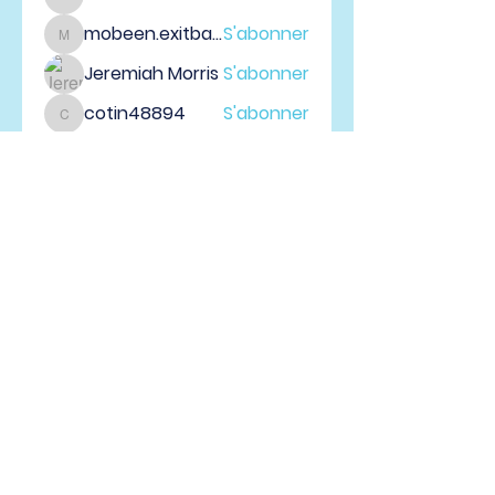
Lisle65139
mobeen.exitbase
S'abonner
mobeen.exitbase
Jeremiah Morris
S'abonner
cotin48894
S'abonner
cotin48894
Voir tous les membres (53)
Vallée du Richelieu, QC |
info@eglisedeuxrives.com
| Tel :
514-742-3656