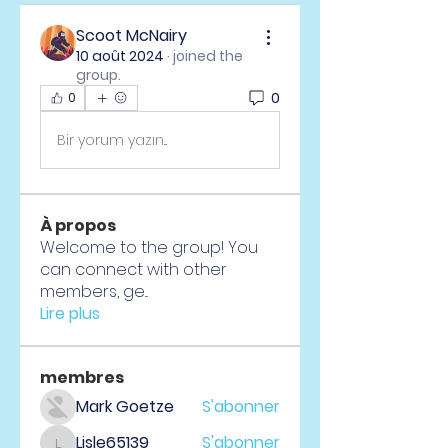
Scoot McNairy
10 août 2024
·
joined the
group.
0
0
Bir yorum yazın...
À propos
Welcome to the group! You
can connect with other
members, ge
...
Lire plus
membres
Mark Goetze
S'abonner
Lisle65139
S'abonner