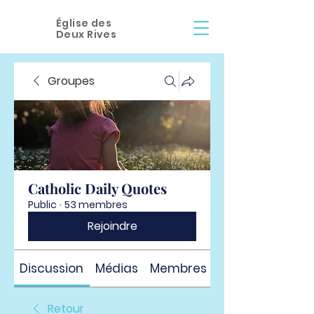
Église des
Deux Rives
Groupes
Catholic Daily Quotes
Public
·
53 membres
Rejoindre
Discussion
Médias
Membres
À propos
Retour