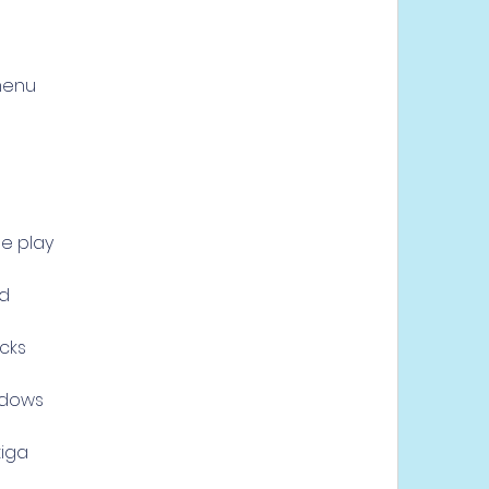
menu
le play
id
cks
ndows
tiga