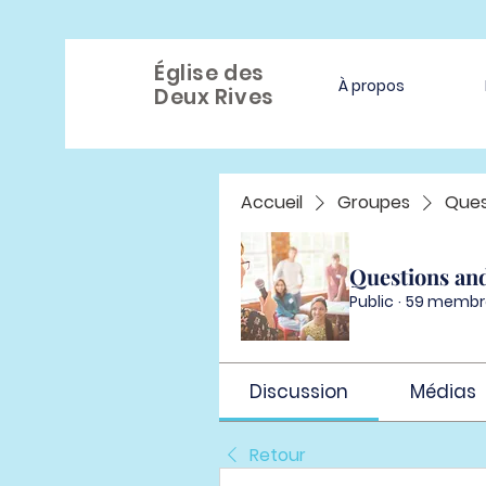
Église des
À propos
Deux Rives
Accueil
Groupes
Ques
Questions an
Public
·
59 membr
Discussion
Médias
Retour