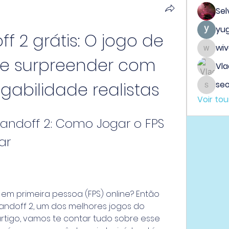
Sel
yu
f 2 grátis: O jogo de 
wi
wiveh
 te surpreender com 
Vla
ogabilidade realistas
seo
seo.dig
Voir to
andoff 2: Como Jogar o FPS 
ar
em primeira pessoa (FPS) online? Então 
ndoff 2, um dos melhores jogos do 
rtigo, vamos te contar tudo sobre esse 