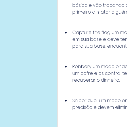
básica e vão trocando 
primeiro a matar alguém
Capture the flag: um m
em sua base e deve tent
para sua base, enquant
Robbery: um modo onde o
um cofre e os contra-te
recuperar o dinheiro.
Sniper duel: um modo on
precisão e devem elimi