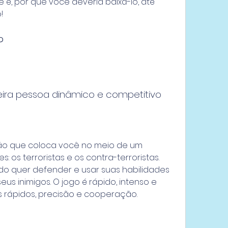
e é, por que você deveria baixá-lo, até 
!
?
eira pessoa dinâmico e competitivo
ão que coloca você no meio de um 
 os terroristas e os contra-terroristas. 
o quer defender e usar suas habilidades 
eus inimigos. O jogo é rápido, intenso e 
os rápidos, precisão e cooperação.