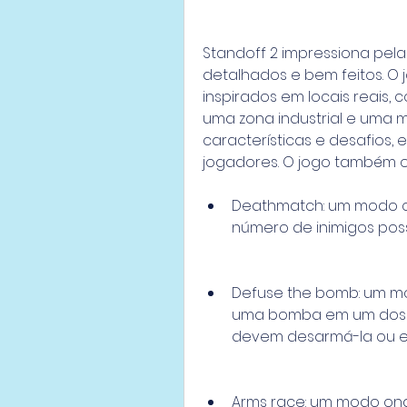
Standoff 2 impressiona pela
detalhados e bem feitos. O 
inspirados em locais reais,
uma zona industrial e uma
características e desafios, 
jogadores. O jogo também o
Deathmatch: um modo clá
número de inimigos pos
Defuse the bomb: um mo
uma bomba em um dos po
devem desarmá-la ou eli
Arms race: um modo o