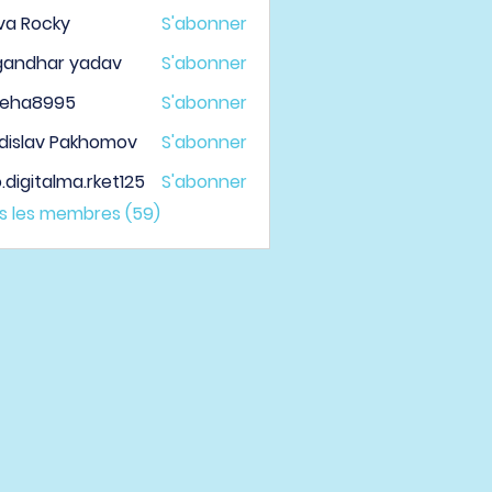
va Rocky
S'abonner
gandhar yadav
S'abonner
veha8995
S'abonner
a8995
dislav Pakhomov
S'abonner
.digitalma.rket125
S'abonner
italma.rket125
us les membres (59)