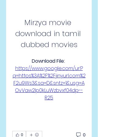
Mirzya movie 
download in tamil 
dubbed movies
Download File: 
https://www.google.com/url?
q=https%3A%2F%2Fjinyurl.com%2
F2u9Ws3&sa=D&sntz=1&usg=A
OvVaw2Ip0kLuWzbvxf04dp--
R25
0
0