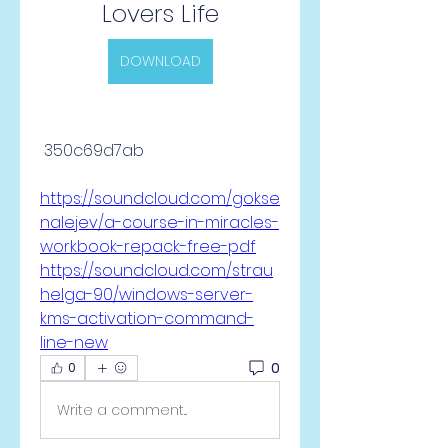
Lovers Life
DOWNLOAD
 350c69d7ab
https://soundcloud.com/gokse
nalejev/a-course-in-miracles-
workbook-repack-free-pdf
https://soundcloud.com/strau
helga-90/windows-server-
kms-activation-command-
line-new
0
0
Write a comment...