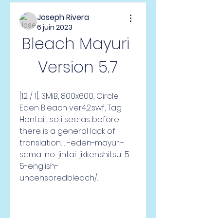
Joseph Rivera
6 juin 2023
Bleach Mayuri 
Version 5.7
[12 / 1].. 3MiB, 800x600, Circle 
Eden Bleach ver4.2.swf, Tag: 
Hentai ... so i see as before 
there is a general lack of 
translation.. ... -eden-mayuri-
sama-no-jintai-jikkenshitsu-5-
5-english-
uncensoredbleach/.