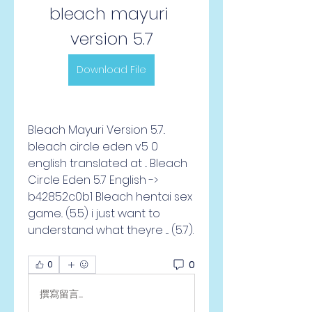
bleach mayuri 
version 5.7
Download File
Bleach Mayuri Version 5.7.. 
bleach circle eden v5 0 
english translated at ... Bleach 
Circle Eden 5.7 English -> 
b42852c0b1 Bleach hentai sex 
game.. (5.5) i just want to 
understand what theyre .... (5.7). 
0
0
撰寫留言......