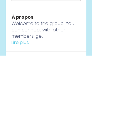
À propos
Welcome to the group! You
can connect with other
members, ge
...
Lire plus
membres
Selva Rocky
S'abonner
yugandhar yadav
S'abonner
wiveha8995
S'abonner
wiveha8995
Vladislav Pakhomov
S'abonner
seo.digitalma.rket125
S'abonner
seo.digitalma.rket125
Voir tous les membres (59)