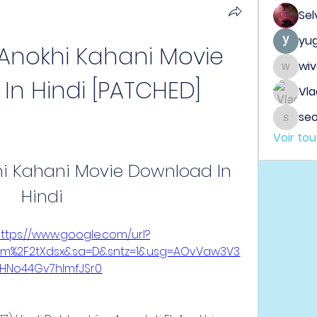
Sel
yu
Anokhi Kahani Movie 
wi
wiveh
In Hindi [PATCHED]
Vla
seo
seo.dig
Voir to
hi Kahani Movie Download In 
Hindi
ttps://www.google.com/url?
om%2F2tXdsx&sa=D&sntz=1&usg=AOvVaw3V3
XHNo44Gv7hImfJSr0