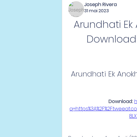
Joseph Rivera
31 mai 2023
Arundhati Ek 
Download 
Arundhati Ek Anok
Download: 
h
q=https%3A%2F%2Ftweeat.c
8L