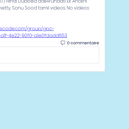
7) Hindi Dubbed âœArundati Ek Anokhi 
etty, Sonu Sood tamil videos. No videos 
cecode.com/group/gpc-
4a1f-4e22-90f0-a1e0fdadd653
0 commentaire