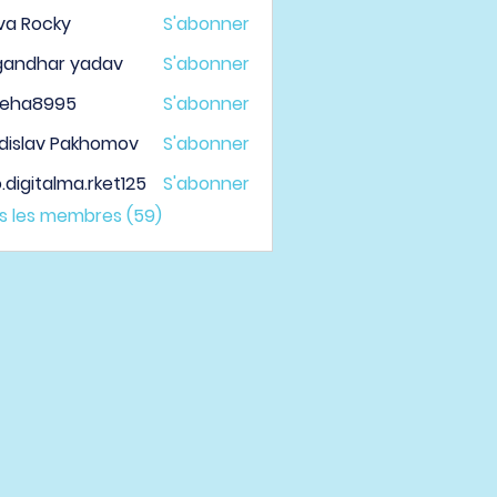
va Rocky
S'abonner
gandhar yadav
S'abonner
veha8995
S'abonner
a8995
dislav Pakhomov
S'abonner
.digitalma.rket125
S'abonner
italma.rket125
us les membres (59)