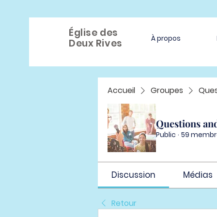
Église des
À propos
Deux Rives
Accueil
Groupes
Ques
Questions an
Public
·
59 membr
Discussion
Médias
Retour