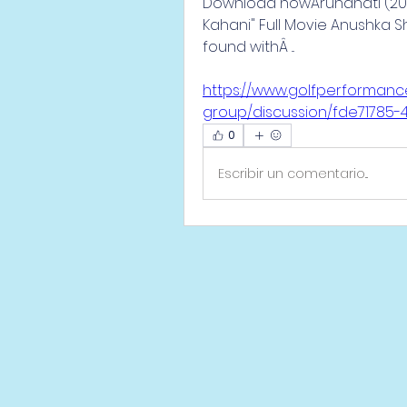
Download nowArundhati (201
Kahani" Full Movie Anushka Sh
found withÂ ... 
https://www.golfperforman
group/discussion/fde71785-
0
Escribir un comentario...