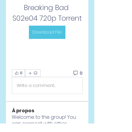
Breaking Bad 
S02e04 720p Torrent
Download File
0
0
Write a comment...
À propos
Welcome to the group! You
can connect with other
members, ge
...