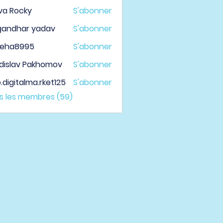
va Rocky
S'abonner
gandhar yadav
S'abonner
veha8995
S'abonner
a8995
dislav Pakhomov
S'abonner
.digitalma.rket125
S'abonner
italma.rket125
us les membres (59)