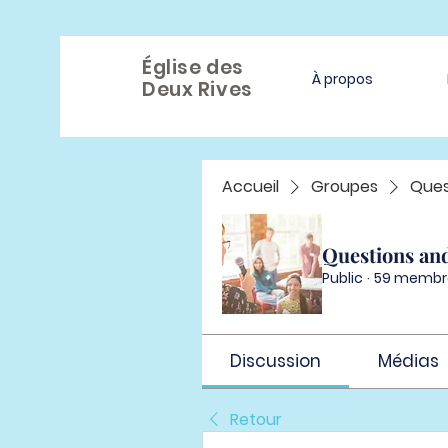
Église des
À propos
Deux Rives
Accueil
Groupes
Ques
Questions an
Public
·
59 membr
Discussion
Médias
Retour