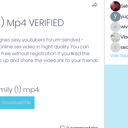
Sel
yu
1) Mp4 VERIFIED
wi
wiveh
Vla
nes sexy youtubers forum-sendvid - 
nline sex video in hight quality. You can 
seo
seo.dig
ree without registration. If you liked the 
Voir to
 up and share the video link to your friends.
mily (1) mp4
Download File
0 commentaire