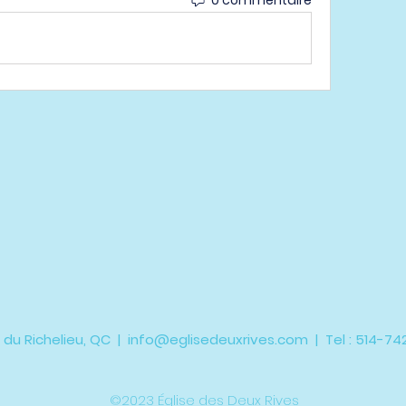
 du Richelieu, QC |
info@eglisedeuxrives.com
| Tel : 514-7
©2023 Église des Deux Rives