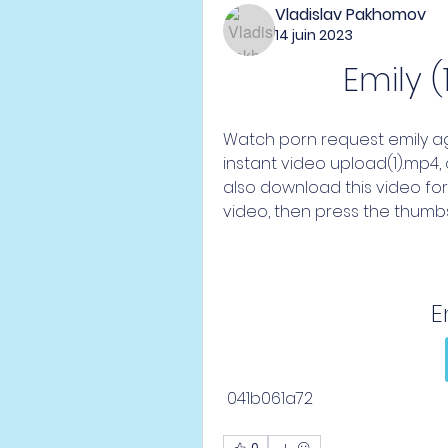
Vladislav Pakhomov
14 juin 2023
Emily (
Watch porn request emily ag
instant video upload(1).mp4, o
also download this video for f
video, then press the thumbs
E
 041b061a72
0