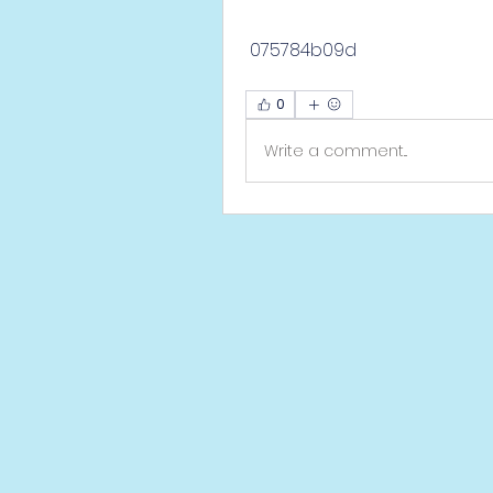
 075784b09d
0
Write a comment...