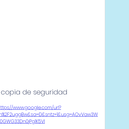
 copia de seguridad
ttps://www.google.com/url?
om%2F2uggBw&sa=D&sntz=1&usg=AOvVaw3W
0GWG33Dn0jPg1K5Vl