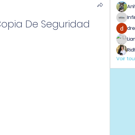
An
Copia De Seguridad
dre
Lia
Rid
Voir to