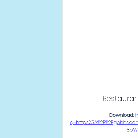
Restaurar
Download: 
h
q=https%3A%2F%2Fgohhs.c
8oW