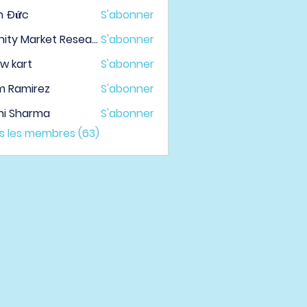
h Đức
S'abonner
Infinity Market Research
S'abonner
w kart
S'abonner
m Ramirez
S'abonner
hi Sharma
S'abonner
us les membres (63)