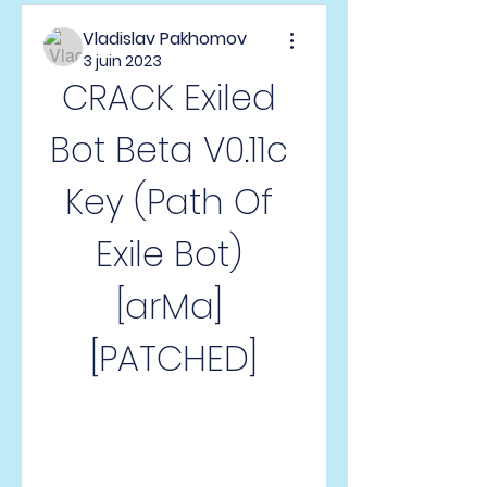
Vladislav Pakhomov
3 juin 2023
CRACK Exiled 
Bot Beta V0.11c 
Key (Path Of 
Exile Bot) 
[arMa] 
[PATCHED]