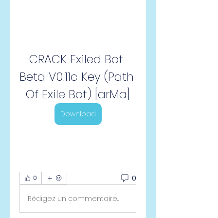
CRACK Exiled Bot 
Beta V0.11c Key (Path 
Of Exile Bot) [arMa]
Download
0
0
Rédigez un commentaire...