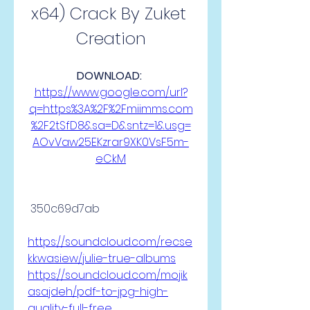
x64) Crack By Zuket 
Creation
DOWNLOAD: 
https://www.google.com/url?
q=https%3A%2F%2Fmiimms.com
%2F2tSfD8&sa=D&sntz=1&usg=
AOvVaw25EKzrar9XK0VsF5m-
eCkM
 350c69d7ab
https://soundcloud.com/recse
kkwasiew/julie-true-albums
https://soundcloud.com/mojik
asajdeh/pdf-to-jpg-high-
quality-full-free