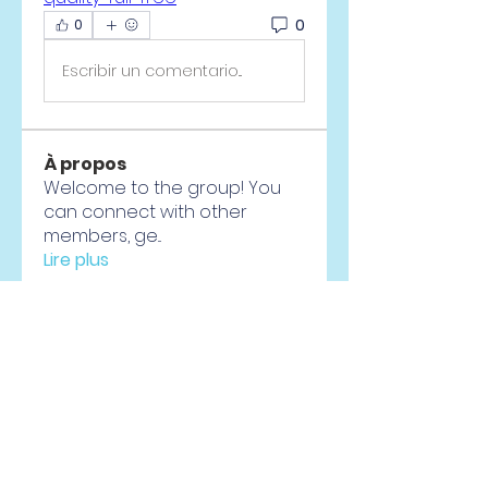
0
0
Escribir un comentario...
À propos
Welcome to the group! You
can connect with other
members, ge
...
Lire plus
membres
Anh Đức
S'abonner
Infinity Market Research
S'abonner
drew kart
S'abonner
Liam Ramirez
S'abonner