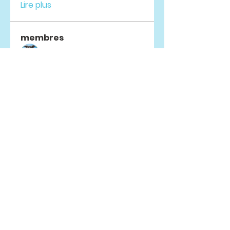
Lire plus
membres
Anh Đức
S'abonner
Infinity Market Research
S'abonner
drew kart
S'abonner
Liam Ramirez
S'abonner
Ridhi Sharma
S'abonner
Voir tous les membres (63)