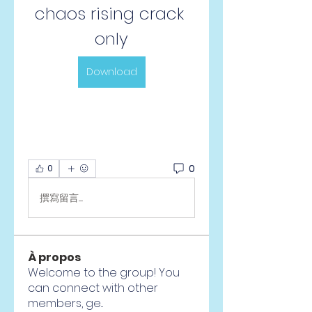
chaos rising crack 
only
Download
0
0
撰寫留言......
À propos
Welcome to the group! You
can connect with other
members, ge
...