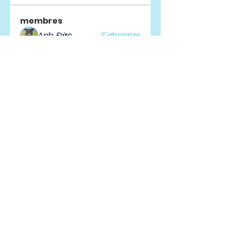
membres
Anh Đức
S'abonner
Infinity Market Research
S'abonner
drew kart
S'abonner
Liam Ramirez
S'abonner
Ridhi Sharma
S'abonner
Voir tous les membres (63)