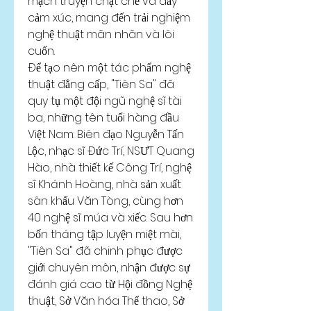
mạch truyện chặt chẽ và đầy 
cảm xúc, mang đến trải nghiệm 
nghệ thuật mãn nhãn và lôi 
cuốn.
Để tạo nên một tác phẩm nghệ 
thuật đẳng cấp, "Tiên Sa" đã 
quy tụ một đội ngũ nghệ sĩ tài 
ba, những tên tuổi hàng đầu 
Việt Nam: Biên đạo Nguyễn Tấn 
Lộc, nhạc sĩ Đức Trí, NSƯT Quang 
Hào, nhà thiết kế Công Trí, nghệ 
sĩ Khánh Hoàng, nhà sản xuất 
sân khấu Văn Tòng, cùng hơn 
40 nghệ sĩ múa và xiếc. Sau hơn 
bốn tháng tập luyện miệt mài, 
"Tiên Sa" đã chinh phục được 
giới chuyên môn, nhận được sự 
đánh giá cao từ Hội đồng Nghệ 
thuật, Sở Văn hóa Thể thao, Sở 