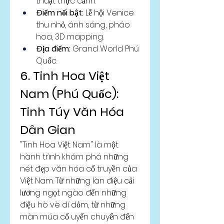
thuật thực cảnh.
Điểm nổi bật:
 Lễ hội Venice 
thu nhỏ, ánh sáng, pháo 
hoa, 3D mapping.
Địa điểm:
 Grand World Phú 
Quốc.
6. Tinh Hoa Việt 
Nam (Phú Quốc): 
Tinh Túy Văn Hóa 
Dân Gian
"Tinh Hoa Việt Nam" là một 
hành trình khám phá những 
nét đẹp văn hóa cổ truyền của 
Việt Nam. Từ những làn điệu cải 
lương ngọt ngào đến những 
điệu hò vè dí dỏm, từ những 
màn múa cổ uyển chuyển đến 