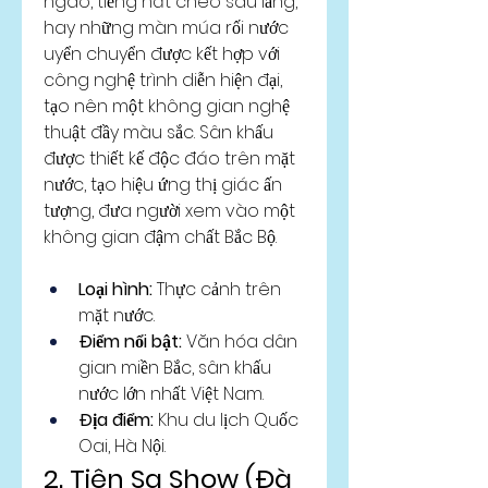
ngào, tiếng hát chèo sâu lắng, 
hay những màn múa rối nước 
uyển chuyển được kết hợp với 
công nghệ trình diễn hiện đại, 
tạo nên một không gian nghệ 
thuật đầy màu sắc. Sân khấu 
được thiết kế độc đáo trên mặt 
nước, tạo hiệu ứng thị giác ấn 
tượng, đưa người xem vào một 
không gian đậm chất Bắc Bộ.
Loại hình:
 Thực cảnh trên 
mặt nước.
Điểm nổi bật:
 Văn hóa dân 
gian miền Bắc, sân khấu 
nước lớn nhất Việt Nam.
Địa điểm:
 Khu du lịch Quốc 
Oai, Hà Nội.
2. Tiên Sa Show (Đà 