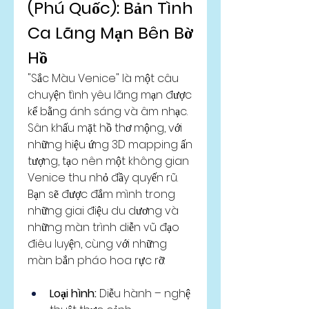
(Phú Quốc): Bản Tình 
Ca Lãng Mạn Bên Bờ 
Hồ
"Sắc Màu Venice" là một câu 
chuyện tình yêu lãng mạn được 
kể bằng ánh sáng và âm nhạc. 
Sân khấu mặt hồ thơ mộng, với 
những hiệu ứng 3D mapping ấn 
tượng, tạo nên một không gian 
Venice thu nhỏ đầy quyến rũ. 
Bạn sẽ được đắm mình trong 
những giai điệu du dương và 
những màn trình diễn vũ đạo 
điêu luyện, cùng với những 
màn bắn pháo hoa rực rỡ.
Loại hình:
 Diễu hành – nghệ 