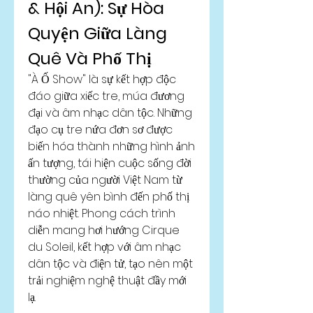
& Hội An): Sự Hòa 
Quyện Giữa Làng 
Quê Và Phố Thị
"À Ố Show" là sự kết hợp độc 
đáo giữa xiếc tre, múa đương 
đại và âm nhạc dân tộc. Những 
đạo cụ tre nứa đơn sơ được 
biến hóa thành những hình ảnh 
ấn tượng, tái hiện cuộc sống đời 
thường của người Việt Nam từ 
làng quê yên bình đến phố thị 
náo nhiệt. Phong cách trình 
diễn mang hơi hướng Cirque 
du Soleil, kết hợp với âm nhạc 
dân tộc và điện tử, tạo nên một 
trải nghiệm nghệ thuật đầy mới 
lạ.