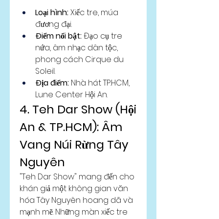
Loại hình:
 Xiếc tre, múa 
đương đại.
Điểm nổi bật:
 Đạo cụ tre 
nứa, âm nhạc dân tộc, 
phong cách Cirque du 
Soleil.
Địa điểm:
 Nhà hát TP.HCM, 
Lune Center Hội An.
4. Teh Dar Show (Hội 
An & TP.HCM): Âm 
Vang Núi Rừng Tây 
Nguyên
"Teh Dar Show" mang đến cho 
khán giả một không gian văn 
hóa Tây Nguyên hoang dã và 
mạnh mẽ. Những màn xiếc tre 