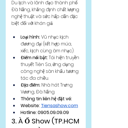
Du lịch và lãnh đạo thành phố 
Đà Nẵng, khẳng định chất lượng 
nghệ thuật và sức hấp dẫn đặc 
biệt đối với khán giả.
Loại hình:
 Vũ nhạc kịch 
đương đại (kết hợp múa, 
xiếc, kịch cùng âm nhạc).
Điểm nổi bật:
 Tái hiện truyền 
thuyết Tiên Sa, ứng dụng 
công nghệ sân khấu tương 
tác đa chiều.
Địa điểm:
 Nhà hát Trưng 
Vương, Đà Nẵng.
Thông tin liên hệ đặt vé: 
Website: 
Tiensashow.com
Hotline: 0905.09.09.09
3. À Ố Show (TP.HCM 