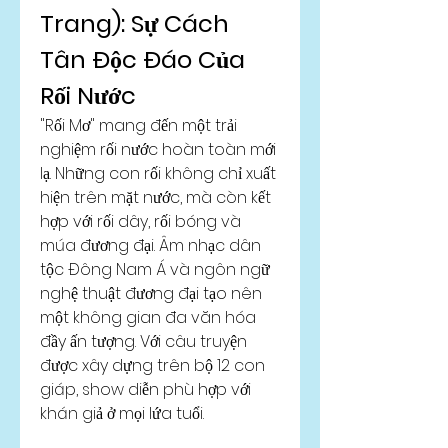
Trang): Sự Cách 
Tân Độc Đáo Của 
Rối Nước
"Rối Mơ" mang đến một trải 
nghiệm rối nước hoàn toàn mới 
lạ. Những con rối không chỉ xuất 
hiện trên mặt nước, mà còn kết 
hợp với rối dây, rối bóng và 
múa đương đại. Âm nhạc dân 
tộc Đông Nam Á và ngôn ngữ 
nghệ thuật đương đại tạo nên 
một không gian đa văn hóa 
đầy ấn tượng. Với câu truyện 
được xây dựng trên bộ 12 con 
giáp, show diễn phù hợp với 
khán giả ở mọi lứa tuổi.