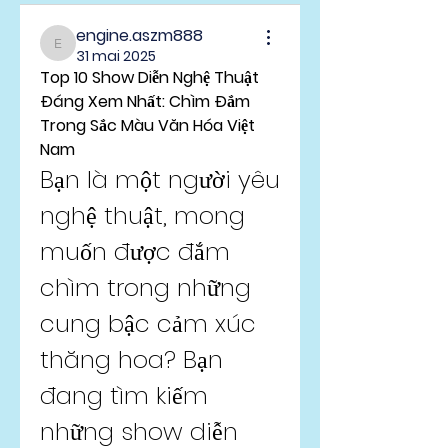
engine.aszm888
engine.aszm888
31 mai 2025
Top 10 Show Diễn Nghệ Thuật 
Đáng Xem Nhất: Chìm Đắm 
Trong Sắc Màu Văn Hóa Việt 
Nam
Bạn là một người yêu 
nghệ thuật, mong 
muốn được đắm 
chìm trong những 
cung bậc cảm xúc 
thăng hoa? Bạn 
đang tìm kiếm 
những show diễn 