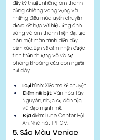
đầy kỹ thuật, những âm thanh 
cồng chiêng vang vọng và 
những điệu múa uyển chuyển 
được kết hợp với hiệu ứng ánh 
sáng và âm thanh hiện đại, tạo 
nên một màn trình diễn đầy 
cảm xúc. Bạn sẽ cảm nhận được 
tinh thần thượng võ và sự 
phóng khoáng của con người 
nơi đây.
Loại hình:
 Xiếc tre kể chuyện.
Điểm nổi bật:
 Văn hóa Tây 
Nguyên, nhạc cụ dân tộc, 
vũ đạo mạnh mẽ.
Địa điểm:
 Lune Center Hội 
An, Nhà hát TP.HCM.
5. Sắc Màu Venice 