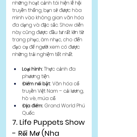
những hoạt cảnh tái hiện lễ hội 
truyền thống, bạn sẽ được hòa 
mình vào không gian văn hóa 
đa dạng và đặc sắc. Show diễn 
này cũng được đầu tư rất lớn từ 
trang phục, âm nhạc, cho đến 
đạo cụ để người xem có được 
những trải nghiệm tốt nhất.
Loại hình:
 Thực cảnh đa 
phương tiện.
Điểm nổi bật:
 Văn hóa cổ 
truyền Việt Nam – cải lương, 
hò vè, múa cổ.
Địa điểm:
 Grand World Phú 
Quốc.
7. Life Puppets Show 
- Rối Mơ (Nha 