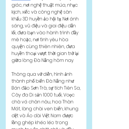
giác, nơi nghệ thuật múa, nhạc 
kịch, xiếc và công nghệ sân 
khấu 3D huyền ảo hội tụ. Nơi ánh 
sáng, vũ điệu và giai điệu dẫn 
lối, đưa bạn vào hành trình đầy 
mê hoặc, nơi tình yêu hòa 
quyện cùng thiên nhiên, đưa 
huyền thoại vượt thời gian trở lại 
giữa lòng Đà Nẵng hôm nay.
Thông qua vở diễn, hình ảnh 
thành phố biển Đà Nẵng như 
Bán đảo Sơn Trà, sự tích Tiên Sa, 
Cây đa Di sản 1000 tuổi, Voọc 
chà vá chân nâu, hoa Thàn 
Mát, làng chài ven biển, khung 
dệt và Áo dài Việt Nam được 
lồng ghép khéo léo trong 