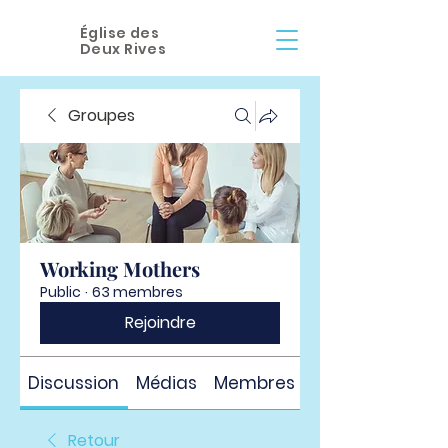
Église des
Deux Rives
Groupes
Working Mothers
Public
·
63 membres
Rejoindre
Discussion
Médias
Membres
À propos
Retour