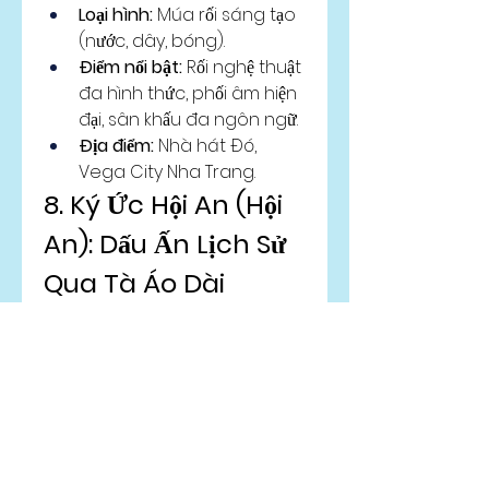
Loại hình:
 Múa rối sáng tạo 
(nước, dây, bóng).
Điểm nổi bật:
 Rối nghệ thuật 
đa hình thức, phối âm hiện 
đại, sân khấu đa ngôn ngữ.
Địa điểm:
 Nhà hát Đó, 
Vega City Nha Trang.
8. Ký Ức Hội An (Hội 
An): Dấu Ấn Lịch Sử 
Qua Tà Áo Dài
"Ký Ức Hội An" không chỉ là một 
show diễn, đó là một chuyến du 
hành ngược dòng thời gian, 
đưa bạn đến với những giai 
đoạn lịch sử và văn hóa đặc 
sắc của phố Hội. Sân khấu ngoài 
trời rộng 25.000m², nơi hơn 500 