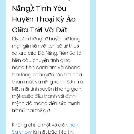
Nẵng): Tình Yêu 
Huyền Thoại Kỳ Ảo 
Giữa Trời Và Đất
Lấy cảm hứng từ huyền sử lãng 
mạn gắn liền với lịch sử từ thuở 
xa xưa của Đà Nẵng, Tiên Sa tái 
hiện câu chuyện tình giữa 
nàng tiên cánh tím và chàng 
trai làng chài giữa sắc tím hoa 
thàn mát và rừng xanh Sơn Trà. 
Một mối tình xuyên không gian, 
một cuộc đấu tranh với định 
mệnh đã mang đến sức mạnh 
kết nối hai thế giới.
Không chỉ là một vở diễn, 
Tiên 
Sa show
 là một bữa tiệc thị 