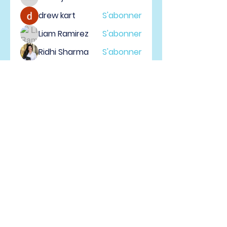
drew kart
S'abonner
Liam Ramirez
S'abonner
Ridhi Sharma
S'abonner
Voir tous les membres (63)
Vallée du Richelieu, QC |
info@eglisedeuxrives.com
| Tel :
514-742-3656