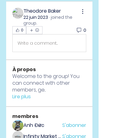
Theodore Baker
22 juin 2023
·
joined the
group.
0
0
Write a comment...
À propos
Welcome to the group! You
can connect with other
members, ge
...
Lire plus
membres
Anh Đức
S'abonner
Infinity Market Research
S'abonner