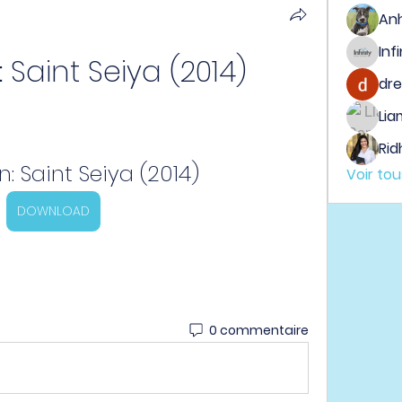
An
: Saint Seiya (2014)
dre
Lia
Rid
n: Saint Seiya (2014)
Voir to
DOWNLOAD
0 commentaire