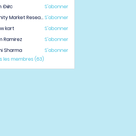
h Đức
S'abonner
Infinity Market Research
S'abonner
w kart
S'abonner
m Ramirez
S'abonner
hi Sharma
S'abonner
us les membres (63)